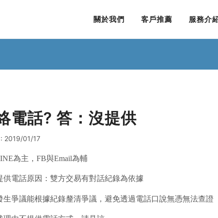
關於我們
客戶推薦
服務介
絡電話? 答：沒提供
 2019/01/17
INE為主，FB與Email為輔
提供電話原因：雙方交易
有對話紀錄為依據
發生爭議能根據紀錄釐清爭議，避免透過電話口說無憑無法查證