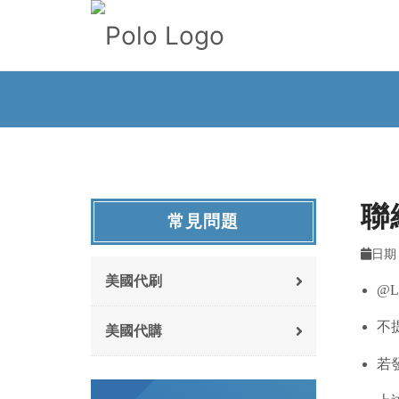
聯
常見問題
日期 :
美國代刷
@L
不
美國代購
若