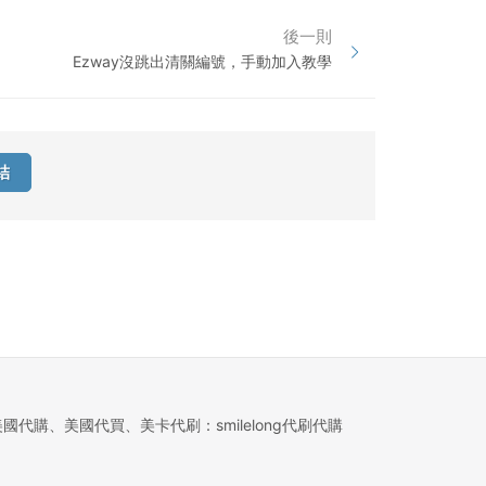
後一則
Ezway沒跳出清關編號，手動加入教學
結
美國代購、美國代買、美卡代刷：smilelong代刷代購