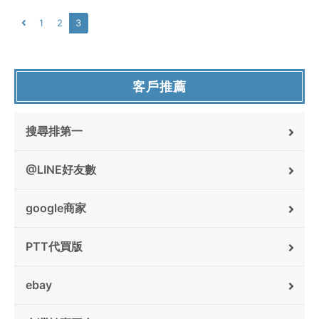
1
2
3
客戶推薦
搜尋排第一
@LINE好友數
google商家
PTT代買版
ebay