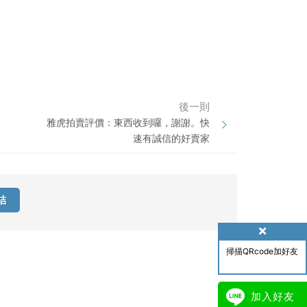
後一則
雅虎拍賣評價：東西收到囉，謝謝。快
速有誠信的好賣家
結
掃描QRcode加好友
加入好友