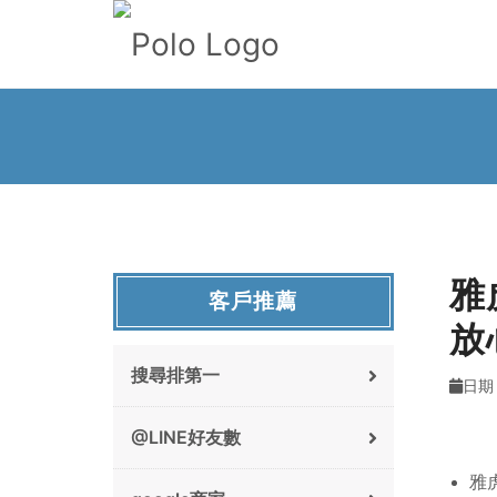
雅
客戶推薦
放
搜尋排第一
日期 :
@LINE好友數
雅