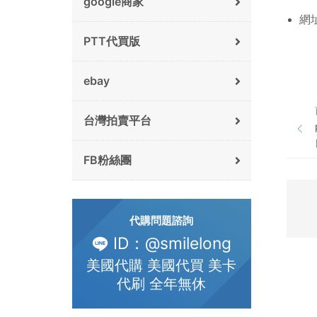
google商家
網
PTT代買版
ebay
台灣拍賣平台
FB粉絲團
代購問題諮詢
ID：@smilelong
美國代購 美國代買 美卡
代刷 全年無休