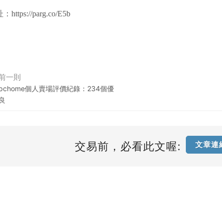
址：
https://parg.co/E5b
前一則
pchome個人賣場評價紀錄：234個優
良
交易前，必看此文喔:
文章連